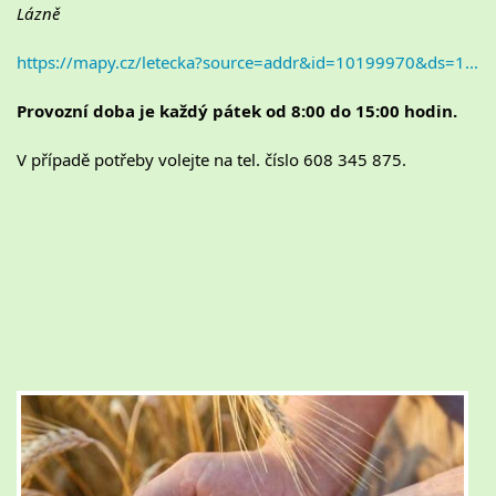
Lázně
https://mapy.cz/letecka?source=addr&id=10199970&ds=1...
Provozní doba je každý pátek od 8:00 do 15:00 hodin.
V případě potřeby volejte na tel. číslo 608 345 875.