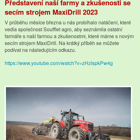
Představení naší farmy a zkušenosti se
secím strojem MaxiDrill 2023
V průběhu měsíce března u nás probíhalo natáčení, které
vedla společnost Soufflet agro, aby seznámila ostatní
farmáře s naší farmou a zkušenostmi, které máme s novým
secím strojem MaxiDrill. Na krátký příběh se můžete
podívat na následujícím odkazu.
https://www.youtube.com/watch?v=zHzIspkPw4g