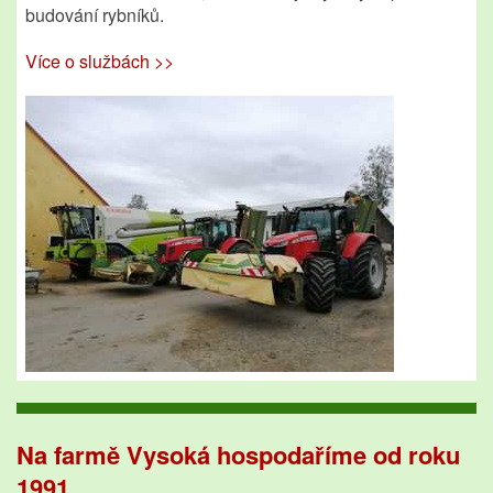
budování rybníků.
Více o službách >>
Na farmě Vysoká hospodaříme od roku
1991