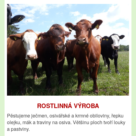
Agrobazar
Tetřívek
Stavby
Vysoká
Kontakty
ROSTLINNÁ VÝROBA
Pěstujeme ječmen, osivářské a krmné obiloviny, řepku
olejku, mák a traviny na osiva. Většinu ploch tvoří louky
a pastviny.