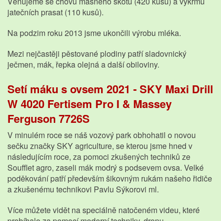
Věnujeme se chovu masného skotu (420 kusů) a výkrmu
jatečních prasat (110 kusů).
Na podzim roku 2013 jsme ukončili výrobu mléka.
Mezi nejčastěji pěstované plodiny patří sladovnický
ječmen, mák, řepka olejná a další obiloviny.
Setí máku s ovsem 2021 - SKY Maxi Drill
W 4020 Fertisem Pro I & Massey
Ferguson 7726S
V minulém roce se náš vozový park obhohatil o novou
sečku značky SKY agriculture, se kterou jsme hned v
následujícím roce, za pomoci zkušených techniků ze
Soufflet agro, zaseli mák modrý s podsevem ovsa. Velké
poděkování patří především šikovným rukám našeho řidiče
a zkušenému technikovi Pavlu Sýkorovi ml.
Více můžete vidět na speciálně natočeném videu, které
probíhalo za pomocí moderní techniky, dronu.