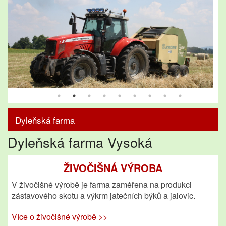
Dyleňská farma
Dyleňská farma Vysoká
Živočišná výroba
Rostlinná výroba
ŽIVOČIŠNÁ VÝROBA
V živočišné výrobě je farma zaměřena na produkci
Služby
zástavového skotu a výkrm jatečních býků a jalovic.
Rybníky
Více o živočišné výrobě >>